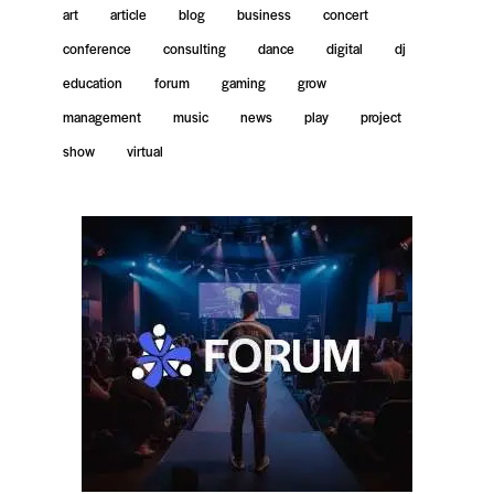
art
article
blog
business
concert
conference
consulting
dance
digital
dj
education
forum
gaming
grow
management
music
news
play
project
show
virtual