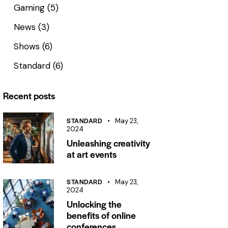
Gaming
(5)
News
(3)
Shows
(6)
Standard
(6)
Recent posts
STANDARD
May 23,
2024
Unleashing creativity
at art events
STANDARD
May 23,
2024
Unlocking the
benefits of online
conferences