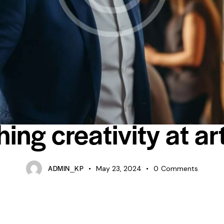
STANDARD
ing creativity at ar
ADMIN_KP
May 23, 2024
0
Comments