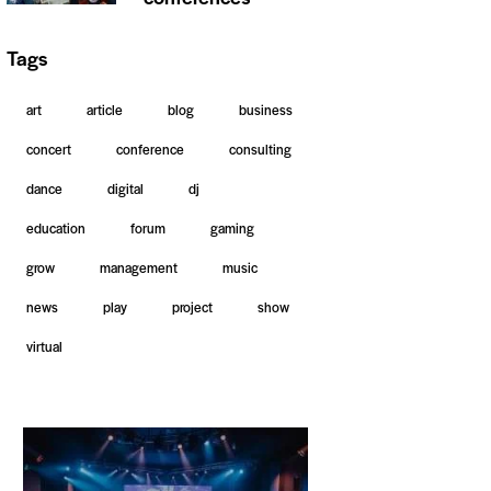
Tags
art
article
blog
business
concert
conference
consulting
dance
digital
dj
education
forum
gaming
grow
management
music
news
play
project
show
virtual